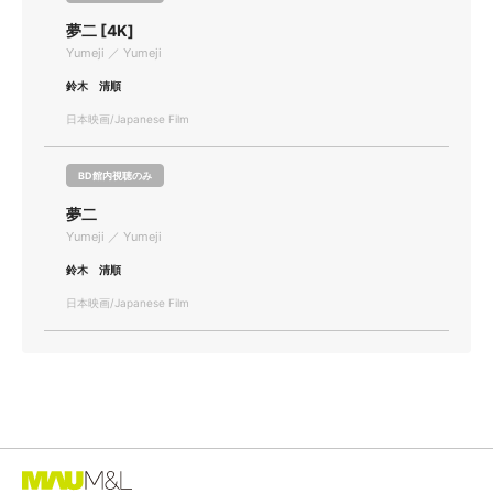
夢二 [4K]
Yumeji ／ Yumeji
鈴木 清順
日本映画/Japanese Film
BD館内視聴のみ
夢二
Yumeji ／ Yumeji
鈴木 清順
日本映画/Japanese Film