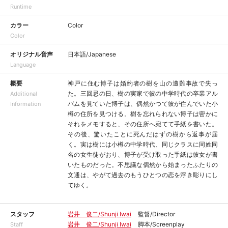
Runtime
カラー
Color
Color
オリジナル音声
日本語/Japanese
Language
概要
神戸に住む博子は婚約者の樹を山の遭難事故で失っ
た。三回忌の日、樹の実家で彼の中学時代の卒業アル
Additional
バムを見ていた博子は、偶然かつて彼が住んでいた小
Information
樽の住所を見つける。樹を忘れられない博子は密かに
それをメモすると、その住所へ宛てて手紙を書いた。
その後、驚いたことに死んだはずの樹から返事が届
く。実は樹には小樽の中学時代、同じクラスに同姓同
名の女生徒がおり、博子が受け取った手紙は彼女が書
いたものだった。不思議な偶然から始まったふたりの
文通は、やがて過去のもうひとつの恋を浮き彫りにし
てゆく。
スタッフ
岩井 俊二/Shunji Iwai
監督/Director
岩井 俊二/Shunji Iwai
脚本/Screenplay
Staff