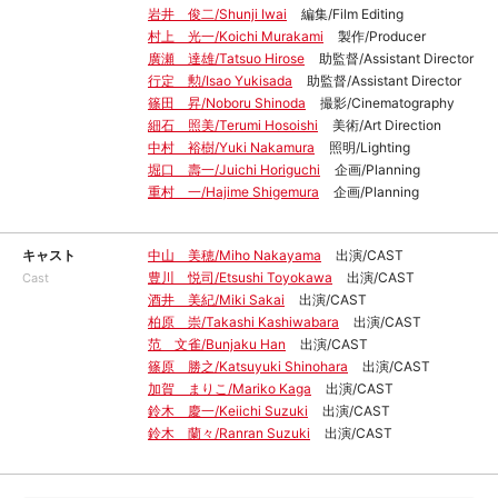
岩井 俊二/Shunji Iwai
編集/Film Editing
村上 光一/Koichi Murakami
製作/Producer
廣瀬 達雄/Tatsuo Hirose
助監督/Assistant Director
行定 勲/Isao Yukisada
助監督/Assistant Director
篠田 昇/Noboru Shinoda
撮影/Cinematography
細石 照美/Terumi Hosoishi
美術/Art Direction
中村 裕樹/Yuki Nakamura
照明/Lighting
堀口 壽一/Juichi Horiguchi
企画/Planning
重村 一/Hajime Shigemura
企画/Planning
キャスト
中山 美穂/Miho Nakayama
出演/CAST
豊川 悦司/Etsushi Toyokawa
出演/CAST
Cast
酒井 美紀/Miki Sakai
出演/CAST
柏原 崇/Takashi Kashiwabara
出演/CAST
范 文雀/Bunjaku Han
出演/CAST
篠原 勝之/Katsuyuki Shinohara
出演/CAST
加賀 まりこ/Mariko Kaga
出演/CAST
鈴木 慶一/Keiichi Suzuki
出演/CAST
鈴木 蘭々/Ranran Suzuki
出演/CAST