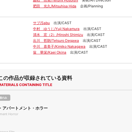
細石 照美/Terumi Hosoishi
美術/Art Direction
肥田 光久/Mitsuhisa Hida
企画/Planning
サブ/Sabu
出演/CAST
中村 ゆうじ/Yuji Nakamura
出演/CAST
清水 宏（2）/Hiroshi Shimizu
出演/CAST
出川 哲朗/Tetsuro Degawa
出演/CAST
中川 喜美子/Kimiko Nakagawa
出演/CAST
翁 華栄/Kaei Okina
出演/CAST
この作品が収録されている資料
MATERIALS CONTAINING TITLE
聴のみ
・アパートメント・ホラー
ment Horror
nese Film