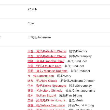
97 MIN
Color
声
日本語/Japanese
大友 克洋/Katsuhiro Otomo
監督/Director
大友 克洋/Katsuhiro Otomo
脚本/Screenplay
大崎 裕伸/Hironobu Osaki
製作/Producer
加藤 悦弘/Etsuhiro Kato
製作/Producer
風間 康久/Yasuhisa Kazama
製作/Producer
今 敏/Satoshi Kon
原案/Story
緒方 明/Akira Okada
助監督/Assistant Director
信本 敬子/Keiko Nobumoto
脚本/Screenplay
篠田 昇/Noboru Shinoda
撮影/Cinematography
鈴木 歓/Kan Suzuki
編集/Film Editing
埜邑 紀見男/Kimio Nomura
音楽/Music
弦巻 裕/Yutaka Tsurumaki
録音/Sound Mixing