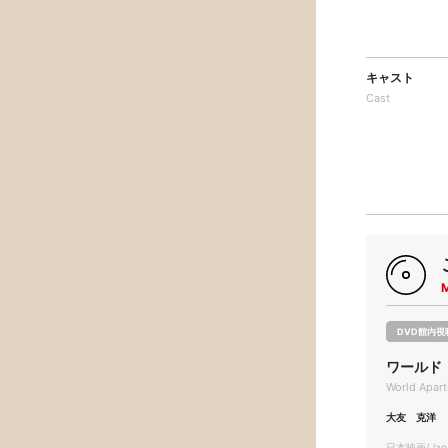
キャスト
Cast
DVD館内視
ワールド
World Apart
大友 克洋
日本映画/Japa