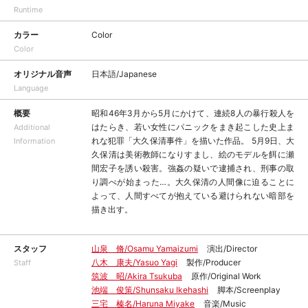
Runtime
カラー
Color
Color
オリジナル音声
日本語/Japanese
Language
概要
昭和46年3月から5月にかけて、連続8人の暴行殺人を
はたらき、若い女性にパニックをまき起こした史上ま
Additional
れな犯罪「大久保清事件」を描いた作品。 5月9日、大
Information
久保清は美術教師になりすまし、絵のモデルを餌に瀬
間宏子を誘い殺害。強姦の疑いで逮捕され、刑事の取
り調べが始まった…。大久保清の人間像に迫ることに
よって、人間すべてが抱えている避けられない暗部を
描き出す。
スタッフ
山泉 脩/Osamu Yamaizumi
演出/Director
八木 康夫/Yasuo Yagi
製作/Producer
Staff
筑波 昭/Akira Tsukuba
原作/Original Work
池端 俊策/Shunsaku Ikehashi
脚本/Screenplay
三宅 榛名/Haruna Miyake
音楽/Music