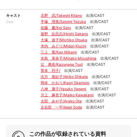
キャスト
北野 武/Takeshi Kitano
出演/CAST
手塚 理美/Satomi Tezuka
出演/CAST
Cast
佐藤 慶/Kei Sato
出演/CAST
坂野 比呂志/Hirohi Sakano
出演/CAST
大塚 道子/Michiko Otsuka
出演/CAST
木内 みどり/Midori Kiuchi
出演/CAST
三上 寛/Kan Mikami
出演/CAST
水島 美奈子/Minako Mizushima
出演/CAST
辻 萬長/Kazunaga Tsuji
出演/CAST
菅本 烈子/
出演/CAST
志方 亜紀子/Akiko Shikata
出演/CAST
岡本 かおり/Kaori Okamoto
出演/CAST
八神 康子/Yasuko Yagami
出演/CAST
川上 麻衣子/Maiko Kawakami
出演/CAST
太田 あや子/Ayako Ota
出演/CAST
左右田 一平/Ippei Soda
出演/CAST
この作品が収録されている資料