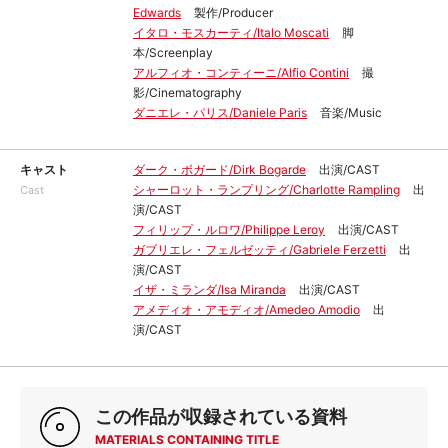
Edwards
製作/Producer
イタロ・モスカーティ/Italo Moscati
脚
本/Screenplay
アルフィオ・コンティーニ/Alfio Contini
撮
影/Cinematography
ダニエレ・パリス/Daniele Paris
音楽/Music
キャスト
ダーク・ボガード/Dirk Bogarde
出演/CAST
シャーロット・ランプリング/Charlotte Rampling
出
Cast
演/CAST
フィリップ・ルロワ/Philippe Leroy
出演/CAST
ガブリエレ・フェルゼッティ/Gabriele Ferzetti
出
演/CAST
イザ・ミランダ/Isa Miranda
出演/CAST
アメディオ・アモディオ/Amedeo Amodio
出
演/CAST
この作品が収録されている資料
MATERIALS CONTAINING TITLE