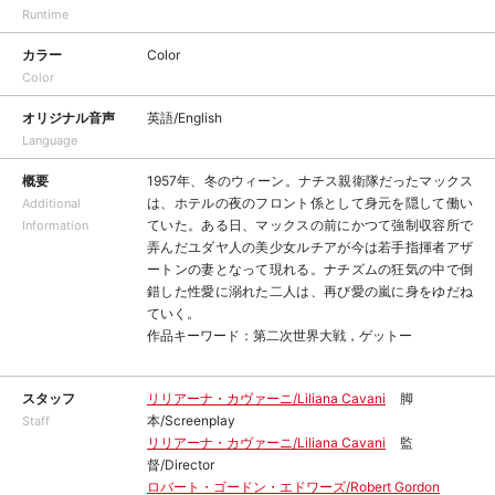
Runtime
カラー
Color
Color
オリジナル音声
英語/English
Language
概要
1957年、冬のウィーン。ナチス親衛隊だったマックス
は、ホテルの夜のフロント係として身元を隠して働い
Additional
ていた。ある日、マックスの前にかつて強制収容所で
Information
弄んだユダヤ人の美少女ルチアが今は若手指揮者アザ
ートンの妻となって現れる。ナチズムの狂気の中で倒
錯した性愛に溺れた二人は、再び愛の嵐に身をゆだね
ていく。
作品キーワード：第二次世界大戦，ゲットー
スタッフ
リリアーナ・カヴァーニ/Liliana Cavani
脚
本/Screenplay
Staff
リリアーナ・カヴァーニ/Liliana Cavani
監
督/Director
ロバート・ゴードン・エドワーズ/Robert Gordon