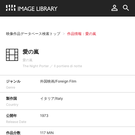
映像作品データベース検索トップ
作品情報：愛の嵐
愛の嵐
愛の嵐
The Night Porter ／ Il portiere di notte
ジャンル
外国映画/Foreign Film
Genre
製作国
イタリア/Italy
Country
公開年
1973
Release Date
作品分数
117 MIN