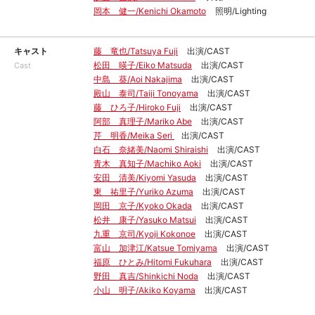
岡本 健一/Kenichi Okamoto
照明/Lighting
キャスト
藤 竜也/Tatsuya Fuji
出演/CAST
松田 暎子/Eiko Matsuda
出演/CAST
Cast
中島 葵/Aoi Nakajima
出演/CAST
殿山 泰司/Taiji Tonoyama
出演/CAST
藤 ひろ子/Hiroko Fuji
出演/CAST
阿部 真理子/Mariko Abe
出演/CAST
芹 明香/Meika Seri
出演/CAST
白石 奈緒美/Naomi Shiraishi
出演/CAST
青木 真知子/Machiko Aoki
出演/CAST
安田 清美/Kiyomi Yasuda
出演/CAST
東 祐里子/Yuriko Azuma
出演/CAST
岡田 京子/Kyoko Okada
出演/CAST
松井 康子/Yasuko Matsui
出演/CAST
九重 京司/Kyoji Kokonoe
出演/CAST
富山 加津江/Katsue Tomiyama
出演/CAST
福原 ひとみ/Hitomi Fukuhara
出演/CAST
野田 真吉/Shinkichi Noda
出演/CAST
小山 明子/Akiko Koyama
出演/CAST