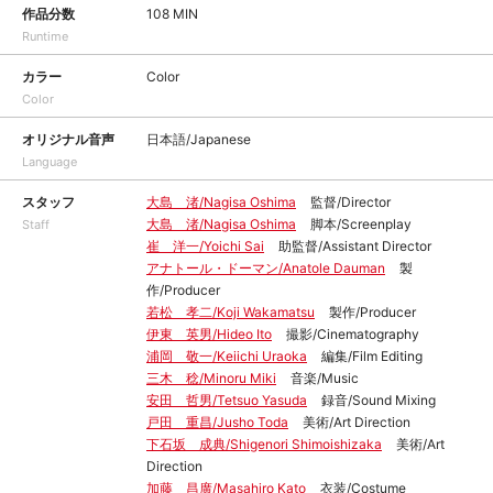
作品分数
108 MIN
Runtime
カラー
Color
Color
オリジナル音声
日本語/Japanese
Language
スタッフ
大島 渚/Nagisa Oshima
監督/Director
大島 渚/Nagisa Oshima
脚本/Screenplay
Staff
崔 洋一/Yoichi Sai
助監督/Assistant Director
アナトール・ドーマン/Anatole Dauman
製
作/Producer
若松 孝二/Koji Wakamatsu
製作/Producer
伊東 英男/Hideo Ito
撮影/Cinematography
浦岡 敬一/Keiichi Uraoka
編集/Film Editing
三木 稔/Minoru Miki
音楽/Music
安田 哲男/Tetsuo Yasuda
録音/Sound Mixing
戸田 重昌/Jusho Toda
美術/Art Direction
下石坂 成典/Shigenori Shimoishizaka
美術/Art
Direction
加藤 昌廣/Masahiro Kato
衣装/Costume