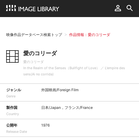
映像作品データベース検索トップ
作品情報：愛のコリーダ
愛のコリーダ
愛のコリーダ
In the Realm of the Senses（Bullfight of Love） ／ L'empire des
sens(Ai no corrida)
ジャンル
外国映画/Foreign Film
Genre
製作国
日本/Japan，フランス/France
Country
公開年
1976
Release Date