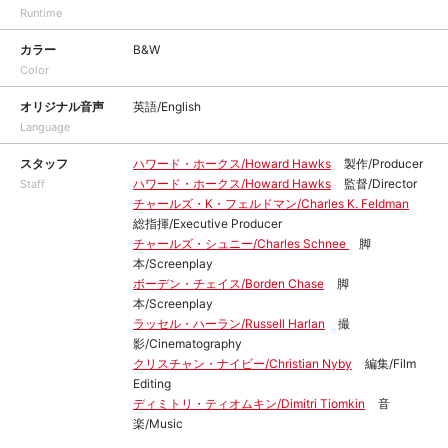
Runtime
カラー
B&W
Color
オリジナル音声
英語/English
Language
スタッフ
ハワード・ホークス/Howard Hawks
製作/Producer
ハワード・ホークス/Howard Hawks
監督/Director
Staff
チャールズ・K・フェルドマン/Charles K. Feldman
総指揮/Executive Producer
チャールズ・シュニー/Charles Schnee
脚
本/Screenplay
ボーデン・チェイス/Borden Chase
脚
本/Screenplay
ラッセル・ハーラン/Russell Harlan
撮
影/Cinematography
クリスチャン・ナイビー/Christian Nyby
編集/Film
Editing
ディミトリ・ティオムキン/Dimitri Tiomkin
音
楽/Music