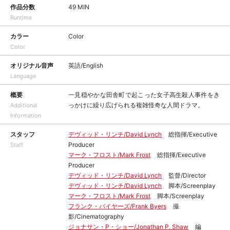
作品分数
49 MIN
Runtime
カラー
Color
Color
オリジナル音声
英語/English
Language
概要
一見穏やかな田舎町で起こった女子高生殺人事件をき
っかけに繰り広げられる複雑怪奇な人間ドラマ。
Additional
Information
スタッフ
デヴィッド・リンチ/David Lynch
総指揮/Executive
Producer
Staff
マーク・フロスト/Mark Frost
総指揮/Executive
Producer
デヴィッド・リンチ/David Lynch
監督/Director
デヴィッド・リンチ/David Lynch
脚本/Screenplay
マーク・フロスト/Mark Frost
脚本/Screenplay
フランク・バイヤーズ/Frank Byers
撮
影/Cinematography
ジョナサン・P・ショー/Jonathan P. Shaw
編