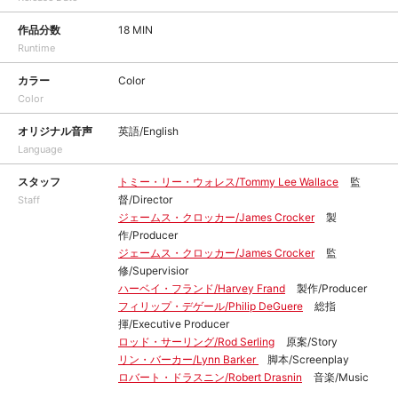
作品分数
18 MIN
Runtime
カラー
Color
Color
オリジナル音声
英語/English
Language
スタッフ
トミー・リー・ウォレス/Tommy Lee Wallace
監
督/Director
Staff
ジェームス・クロッカー/James Crocker
製
作/Producer
ジェームス・クロッカー/James Crocker
監
修/Supervisior
ハーベイ・フランド/Harvey Frand
製作/Producer
フィリップ・デゲール/Philip DeGuere
総指
揮/Executive Producer
ロッド・サーリング/Rod Serling
原案/Story
リン・バーカー/Lynn Barker
脚本/Screenplay
ロバート・ドラスニン/Robert Drasnin
音楽/Music