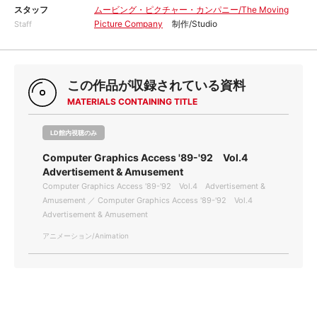
スタッフ
ムービング・ピクチャー・カンパニー/The Moving
Picture Company
制作/Studio
Staff
この作品が収録されている資料
MATERIALS CONTAINING TITLE
LD館内視聴のみ
Computer Graphics Access '89-'92 Vol.4
Advertisement & Amusement
Computer Graphics Access '89-'92 Vol.4 Advertisement &
Amusement ／ Computer Graphics Access '89-'92 Vol.4
Advertisement & Amusement
アニメーション/Animation