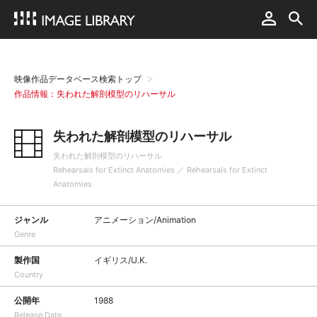
映像作品データベース検索トップ
作品情報：失われた解剖模型のリハーサル
失われた解剖模型のリハーサル
失われた解剖模型のリハーサル
Rehearsals for Extinct Anatomies ／ Rehearsals for Extinct
Anatomies
ジャンル
アニメーション/Animation
Genre
製作国
イギリス/U.K.
Country
公開年
1988
Release Date