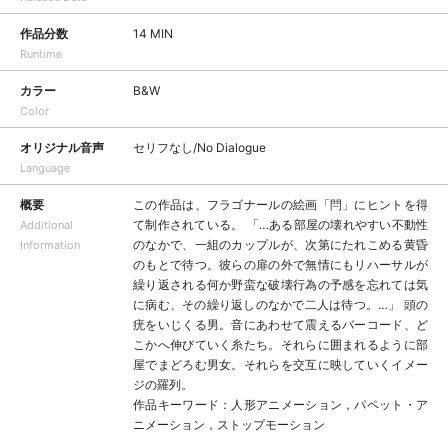
作品分数
14 MIN
Runtime
カラー
B&W
Color
オリジナル音声
セリフなし/No Dialogue
Language
概要
この作品は、フラゴナールの絵画「閂」にヒントを得
て制作されている。 「…ある部屋の壊れやすい不動性
Additional
のなかで、一組のカップルが、次第にたれこめる黄昏
Information
のもとで待つ。彼らの扉の外で無情にもリハーサルが
繰り返される何か野蛮な破壊行為の予感を忘れては気
に病む、その繰り返しのなかで二人は待つ。…」 頭の
疣をいじくる男。音にあわせて震えるバーコード、ど
こかへ伸びていく糸たち。それらに囲まれるように部
屋でまどろむ男女。それらを交互に映していくイメー
ジの羅列。
作品キーワード：人形アニメーション，パペット・ア
ニメーション，ストップモーション