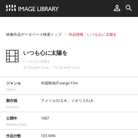
映像作品データベース検索トップ
作品情報：いつも心に太陽を
いつも心に太陽を
いつも心に太陽を
To Sir,with Love ／ To Sir,with Love
ジャンル
外国映画/Foreign Film
Genre
製作国
アメリカ/U.S.A.，イギリス/U.K.
Country
公開年
1967
Release Date
作品分数
105 MIN