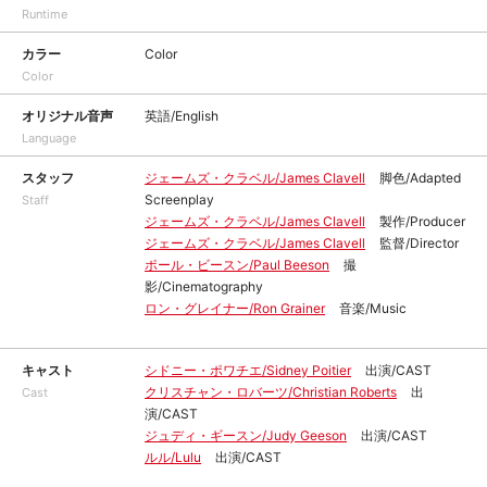
Runtime
カラー
Color
Color
オリジナル音声
英語/English
Language
スタッフ
ジェームズ・クラベル/James Clavell
脚色/Adapted
Screenplay
Staff
ジェームズ・クラベル/James Clavell
製作/Producer
ジェームズ・クラベル/James Clavell
監督/Director
ポール・ビースン/Paul Beeson
撮
影/Cinematography
ロン・グレイナー/Ron Grainer
音楽/Music
キャスト
シドニー・ポワチエ/Sidney Poitier
出演/CAST
クリスチャン・ロバーツ/Christian Roberts
出
Cast
演/CAST
ジュディ・ギースン/Judy Geeson
出演/CAST
ルル/Lulu
出演/CAST