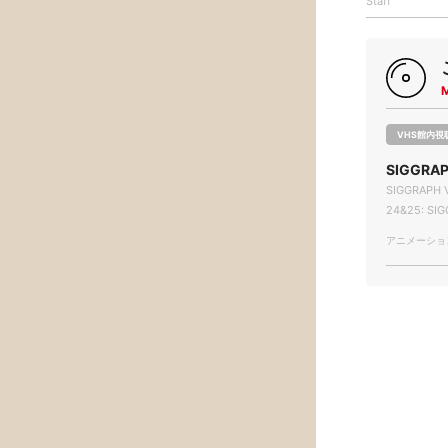
Staff
VHS館内視
SIGGRAP
SIGGRAPH V
24&25: SIG
アニメーション/