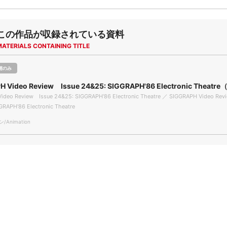
この作品が収録されている資料
MATERIALS CONTAINING TITLE
聴のみ
H Video Review Issue 24&25: SIGGRAPH'86 Electronic Thea
ideo Review Issue 24&25: SIGGRAPH'86 Electronic Theatre ／ SIGGRAPH Video Rev
GRAPH'86 Electronic Theatre
Animation