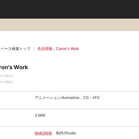
タベース検索トップ
作品情報：Caron's Work
ron's Work
n's Work
n's Work
アニメーション/Animation，CG・VFX
3 MIN
NHK/NHK
制作/Studio