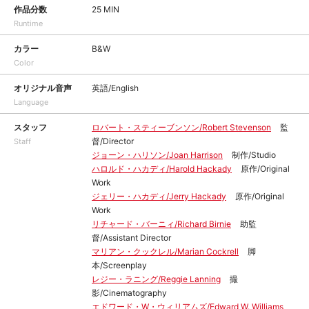
作品分数
25 MIN
Runtime
カラー
B&W
Color
オリジナル音声
英語/English
Language
スタッフ
ロバート・スティーブンソン/Robert Stevenson
監
督/Director
Staff
ジョーン・ハリソン/Joan Harrison
制作/Studio
ハロルド・ハカディ/Harold Hackady
原作/Original
Work
ジェリー・ハカディ/Jerry Hackady
原作/Original
Work
リチャード・バーニィ/Richard Birnie
助監
督/Assistant Director
マリアン・クックレル/Marian Cockrell
脚
本/Screenplay
レジー・ラニング/Reggie Lanning
撮
影/Cinematography
エドワード・W・ウィリアムズ/Edward W. Williams