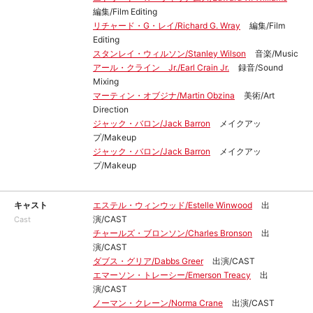
編集/Film Editing
リチャード・G・レイ/Richard G. Wray
編集/Film
Editing
スタンレイ・ウィルソン/Stanley Wilson
音楽/Music
アール・クライン Jr./Earl Crain Jr.
録音/Sound
Mixing
マーティン・オブジナ/Martin Obzina
美術/Art
Direction
ジャック・バロン/Jack Barron
メイクアッ
プ/Makeup
ジャック・バロン/Jack Barron
メイクアッ
プ/Makeup
キャスト
エステル・ウィンウッド/Estelle Winwood
出
演/CAST
Cast
チャールズ・ブロンソン/Charles Bronson
出
演/CAST
ダブス・グリア/Dabbs Greer
出演/CAST
エマーソン・トレーシー/Emerson Treacy
出
演/CAST
ノーマン・クレーン/Norma Crane
出演/CAST