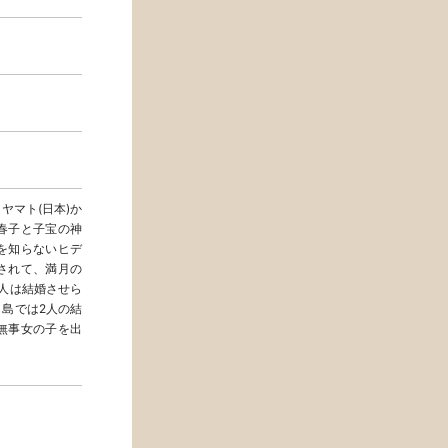
ヤマト(日本)か
春子と子宝の神
を知らないヒデ
されて、満月の
人は結婚させら
島では2人の結
無事女の子を出