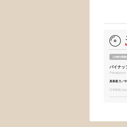
LD館内視聴
パイナッ
Painappuru 
真喜屋 力／中
日本映画/Japa