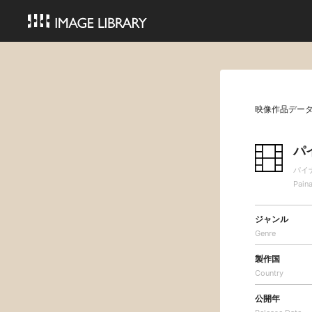
映像作品デー
パ
パイ
Pain
ジャンル
Genre
製作国
Country
公開年