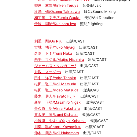
照屋 林賢/Rinken Teruya
音楽/Music
滝澤 修/Osamu Takizawa
録音/Sound Mixing
和宇慶 文夫/Fumio Wauke
美術/Art Direction
伊波 国治/Kuniharu Iwa
照明/Lighting
利重 剛/Go Riju
出演/CAST
宮城 祐子/Yuko Miyagi
出演/CAST
名嘉 トミ/Tomi Naka
出演/CAST
西平 マジル/Majiru Nishihira
出演/CAST
ジェームス・タルガニー/
出演/CAST
糸数 スージー/
出演/CAST
田中 洋子/Yoko Tanaka
出演/CAST
松田 弘二/Koji Matsuda
出演/CAST
松田 弘三/Kozo Matsuda
出演/CAST
藤木 勇人/Hayato Fujiki
出演/CAST
新垣 正弘/Masahiro Nigaki
出演/CAST
普久原 明/Akira Fukuhara
出演/CAST
喜舎場 泉/Izumi Kishaba
出演/CAST
小波津 やよい/Yayoi Kohatsu
出演/CAST
川満 聡/Satoru Kawamitsu
出演/CAST
仲本 興次/Koji Nakamoto
出演/CAST