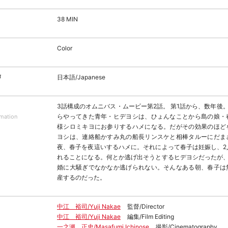
38 MIN
Color
声
日本語/Japanese
3話構成のオムニバス・ムービー第2話。 第1話から、数年後。
らやってきた青年・ヒデヨシは、ひょんなことから島の娘・
rmation
様シロミキヨにお参りするハメになる。だがその効果のほど
ヨシは、連絡船かすみ丸の船長リンスケと相棒タルーにだま
夜、春子を夜這いするハメに。それによって春子は妊娠し、2
れることになる。何とか逃げ出そうとするヒデヨシだったが、
婚に大騒ぎでなかなか逃げられない。そんなある朝、春子は
産するのだった。
中江 裕司/Yuji Nakae
監督/Director
中江 裕司/Yuji Nakae
編集/Film Editing
一之瀬 正史/Masafumi Ichinose
撮影/Cinematography