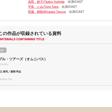
吉田 妙子/Taeko Yoshida
出演/CAST
平良 とみ/Tomi Taira
出演/CAST
照屋 林助/Rinsuke Teruya
出演/CAST
この作品が収録されている資料
MATERIALS CONTAINING TITLE
のみ
プル・ツアーズ（オムニバス）
tsuazu
江 裕司／當間 早志
nese Film