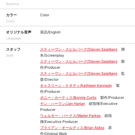
Runtime
カラー
Color
Color
オリジナル音声
英語/English
Language
スタッフ
スティーヴン・スピルバーグ/Steven Spielberg
脚
本/Screenplay
Staff
スティーヴン・スピルバーグ/Steven Spielberg
製
作/Producer
スティーヴン・スピルバーグ/Steven Spielberg
監
督/Director
キャスリーン・ケネディ/Kathleen Kennedy
製
作/Producer
ボニー・カーティス/Bonnie Curtis
製作/Producer
ヤン・ハーラン/Jan Harlan
総指揮/Executive
Producer
ウォルター・パークス/Walter Parkes
総指
揮/Executive Producer
ブライアン・オールディス/Brian Aldiss
原
作/Original Work