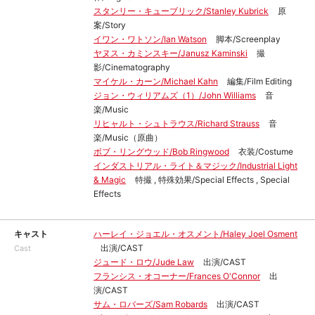
スタンリー・キューブリック/Stanley Kubrick
原
案/Story
イワン・ワトソン/Ian Watson
脚本/Screenplay
ヤヌス・カミンスキー/Janusz Kaminski
撮
影/Cinematography
マイケル・カーン/Michael Kahn
編集/Film Editing
ジョン・ウィリアムズ（1）/John Williams
音
楽/Music
リヒャルト・シュトラウス/Richard Strauss
音
楽/Music（原曲）
ボブ・リングウッド/Bob Ringwood
衣装/Costume
インダストリアル・ライト＆マジック/Industrial Light
& Magic
特撮 , 特殊効果/Special Effects , Special
Effects
キャスト
ハーレイ・ジョエル・オスメント/Haley Joel Osment
出演/CAST
Cast
ジュード・ロウ/Jude Law
出演/CAST
フランシス・オコーナー/Frances O'Connor
出
演/CAST
サム・ロバーズ/Sam Robards
出演/CAST