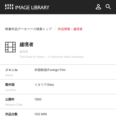
映像作品データベース検索トップ
作品情報：越境者
越境者
越境者
The Road to Hope ／ Il cammino della speranza
ジャンル
外国映画/Foreign Film
Genre
製作国
イタリア/Italy
Country
公開年
1950
Release Date
作品分数
100 MIN