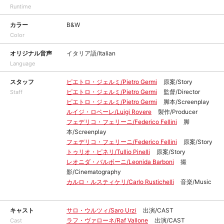
Runtime
カラー
B&W
Color
オリジナル音声
イタリア語/Italian
Language
スタッフ
ピエトロ・ジェルミ/Pietro Germi
原案/Story
ピエトロ・ジェルミ/Pietro Germi
監督/Director
Staff
ピエトロ・ジェルミ/Pietro Germi
脚本/Screenplay
ルイジ・ロベーレ/Luigi Rovere
製作/Producer
フェデリコ・フェリーニ/Federico Fellini
脚
本/Screenplay
フェデリコ・フェリーニ/Federico Fellini
原案/Story
トゥリオ・ピネリ/Tullio Pinelli
原案/Story
レオニダ・バルボーニ/Leonida Barboni
撮
影/Cinematography
カルロ・ルスティケリ/Carlo Rustichelli
音楽/Music
キャスト
サロ・ウルツィ/Saro Urzi
出演/CAST
ラフ・ヴァローネ/Raf Vallone
出演/CAST
Cast