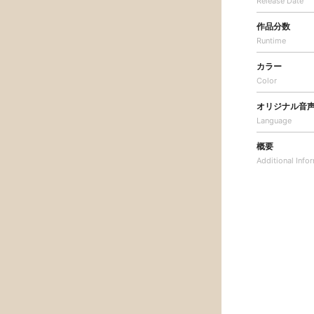
Release Date
作品分数
Runtime
カラー
Color
オリジナル音
Language
概要
Additional
Info