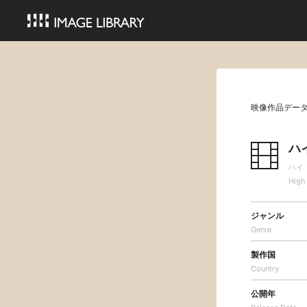
映像作品デー
ハ
ハイ
High 
ジャンル
Genre
製作国
Country
公開年