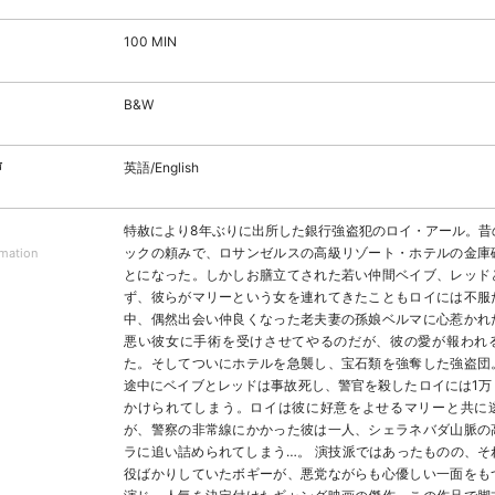
100 MIN
B&W
声
英語/English
特赦により8年ぶりに出所した銀行強盗犯のロイ・アール。昔
ックの頼みで、ロサンゼルスの高級リゾート・ホテルの金庫
rmation
とになった。しかしお膳立てされた若い仲間ベイブ、レッド
ず、彼らがマリーという女を連れてきたこともロイには不服
中、偶然出会い仲良くなった老夫妻の孫娘ベルマに心惹かれ
悪い彼女に手術を受けさせてやるのだが、彼の愛が報われ
た。そしてついにホテルを急襲し、宝石類を強奪した強盗団
途中にベイブとレッドは事故死し、警官を殺したロイには1万
かけられてしまう。ロイは彼に好意をよせるマリーと共に
が、警察の非常線にかかった彼は一人、シェラネバダ山脈の
ラに追い詰められてしまう…。 演技派ではあったものの、そ
役ばかりしていたボギーが、悪党ながらも心優しい一面をも