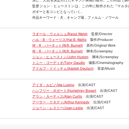
演じ、人気を決定付けたギャング映画の傑作。この作品で脚
監督ジョン・ヒューストンは、この年に制作された『マルタ
ボギーと名コンビとなっていく。
作品キーワード：犬，キャンプ場，フィルム・ノワール
ラオール・ウォルシュ/Raoul Walsh
監督/Director
ハル・B・ウォーリス/Hal B. Wallis
製作/Producer
W・R・バーネット/W.R. Burnett
原作/Original Work
W・R・バーネット/W.R. Burnett
脚本/Screenplay
ジョン・ヒューストン/John Huston
脚本/Screenplay
トニー・ゴーディオ/Tony Gaudio
撮影/Cinematography
アドルフ・ドイッチェ/Adolph Deutsch
音楽/Music
アイダ・ルピノ/Ida Lupino
出演/CAST
ハンフリー・ボガート/Humphrey Bogart
出演/CAST
アラン・カーティス/Alan Curtis
出演/CAST
アーサー・ケネディ/Arthur Kennedy
出演/CAST
ジョーン・レスリー/Joan Leslie
出演/CAST