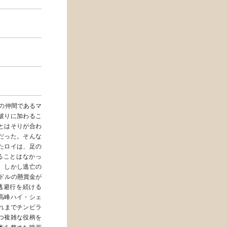
の仲間であるマ
破りに加わるこ
とはそりが合わ
だった。そんな
たロイは、足の
ることはなかっ
。しかし逃亡の
ドルの懸賞金が
逃避行を続ける
高峰ハイ・シェ
れまでチンピラ
つ複雑な役柄を