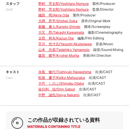
スタッフ
野村 芳太郎/Yoshitaro Nomura
製作/Producer
野村 芳太郎/Yoshitaro Nomura
監督/Director
Staff
織田 明/Akira Oda
製作/Producer
大岡 昇平/Shohei Ooka
原作/Original Work
新藤 兼人/Kaneto Shindo
脚本/Screenplay
川又 昂/Takashi Kawamata
撮影/Cinematography
太田 和夫/Kazuo Ota
編集/Film Editing
芥川 也寸志/Yasushi Akutagawa
音楽/Music
山本 忠彦/Tadahiko Yamamoto
録音/Sound Mixing
森田 郷平/Kyohei Morita
美術/Art Direction
キャスト
永島 敏行/Toshiyuki Nagashima
出演/CAST
松坂 慶子/Keiko Matsuzaka
出演/CAST
Cast
大竹 しのぶ/Shinobu Otake
出演/CAST
佐分利 信/Shin Saburi
出演/CAST
中野 誠也/Seiya Nakano
出演/CAST
この作品が収録されている資料
MATERIALS CONTAINING TITLE