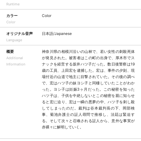
Runtime
カラー
Color
Color
オリジナル音声
日本語/Japanese
Language
概要
神奈川県の相模川沿いの山林で、若い女性の刺殺死体
が発見された。被害者はこの町の出身で、厚木市でス
Additional
ナックを経営する坂井ハツ子だった。数日後警察は19
Information
歳の工員、上田宏を逮捕した。宏は、事件の夕刻、現
場付近の山道で地主に目撃されていた。その後の調べ
で、宏はハツ子の妹ヨシ子と同棲していたことがわか
った。ヨシ子は妊娠3ヶ月だった。この秘密を知った
ハツ子は、子供を中絶しないとこの秘密を親に知らせ
ると宏に迫り、宏は一瞬の悪夢の中、ハツ子を刺し殺
してしまったのだ。裁判は谷本裁判長の下、岡部検
事、菊池弁護士の証人尋問で推移し、法廷は緊迫す
る。そして次々と召喚される証人から、意外な事実が
赤裸々に解明していく。