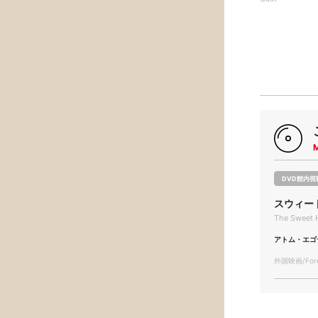
DVD館内視
スウィー
The Sweet H
アトム・エゴ
外国映画/Forei