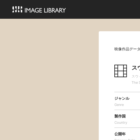
映像作品デー
ス
スウ
The 
ジャンル
Genre
製作国
Country
公開年