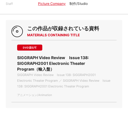
Picture Company
制作/Studio
Staff
この作品が収録されている資料
MATERIALS CONTAINING TITLE
DVD貸出可
SIGGRAPH Video Review Issue 138:
SIGGRAPH2001 Electronic Theater
Program（輸入盤）
SIGGRAPH Video Review Issue 138: SIGGRAPH2001
Electronic Theater Program ／ SIGGRAPH Video Review Issue
138: SIGGRAPH2001 Electronic Theater Program
アニメーション/Animation