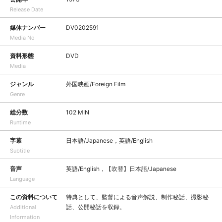
Release Date
媒体ナンバー
DV0202591
Media No
資料形態
DVD
Media
ジャンル
外国映画/Foreign Film
Genre
総分数
102 MIN
Runtime
字幕
日本語/Japanese，英語/English
Subtitle
音声
英語/English，【吹替】日本語/Japanese
Language
この資料について
特典として、監督による音声解説、制作秘話、撮影秘
話、公開秘話を収録。
Additional
Information