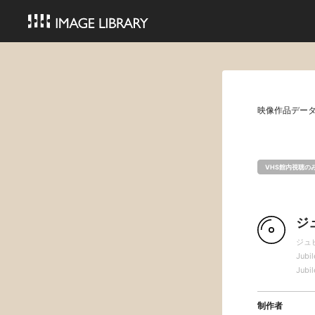
映像作品デー
VHS館内視聴の
ジ
ジュ
Jubil
Jubil
制作者