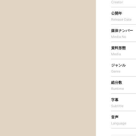
Creator
公開年
Release Date
媒体ナンバー
Media No
資料形態
Media
ジャンル
Genre
総分数
Runtime
字幕
Subtitle
音声
Language