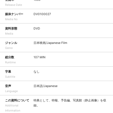
Release Date
媒体ナンバー
DV0100027
Media No
資料形態
DVD
Media
ジャンル
日本映画/Japanese Film
Genre
総分数
107 MIN
Runtime
字幕
なし
Subtitle
音声
日本語/Japanese
Language
この資料について
特典として、特報、予告編、写真館（静止画像）を収
録。
Additional
Information