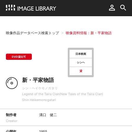
映像作品データベース検索トップ
映像資料情報：新・平家物語
日本映画
DVD貸出可
シンヘ
貸
新・平家物語
シン・ヘイケモノガタリ
Legend of the Taira Clan(New Tales of the Taira Clan)
Shin Heikemonogatari
制作者
溝口 健二
Creator
公開年
1955