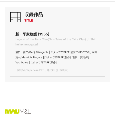
収録作品
TITLE
新・平家物語 (1955)
Legend of the Taira Clan(New Tales of the Taira Clan) ／ Shin
heikemonogatari
溝口 健二/Kenji Mizoguchi ||スタッフ/STAFF[監督/DIRECTOR], 永田
雅一/Masaichi Nagata ||スタッフ/STAFF[製作], 吉川 英治/Eiji
Yoshikawa ||スタッフ/STAFF[原作]
日本映画/Japanese Film，時代劇（日本映画）