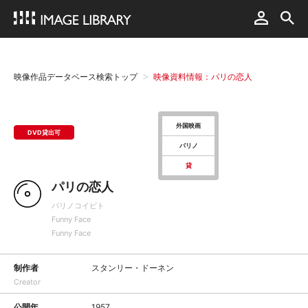
映像作品データベース検索トップ
映像資料情報：パリの恋人
外国映画
DVD貸出可
パリノ
貸
パリの恋人
パリノコイビト
Funny Face
Funny Face
制作者
スタンリー・ドーネン
Creator
公開年
1957