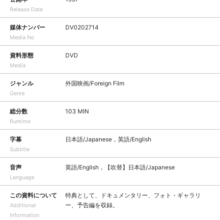
Release Date
媒体ナンバー
DV0202714
Media No
資料形態
DVD
Media
ジャンル
外国映画/Foreign Film
Genre
総分数
103 MIN
Runtime
字幕
日本語/Japanese，英語/English
Subtitle
音声
英語/English，【吹替】日本語/Japanese
Language
この資料について
特典として、ドキュメンタリー、フォト・ギャラリ
ー、予告編を収録。
Additional
Information