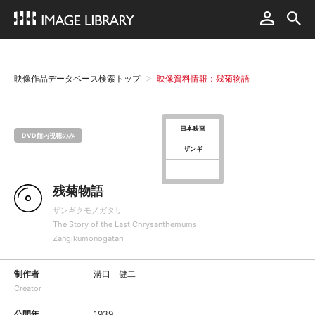
映像作品データベース検索トップ
映像資料情報：残菊物語
日本映画
DVD館内視聴のみ
ザンギ
残菊物語
ザンギクモノガタリ
The Story of the Last Chrysanthemums
Zangikumonogatari
制作者
溝口 健二
Creator
公開年
1939