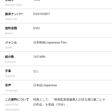
Release Date
媒体ナンバー
DV0100817
Media No
資料形態
DVD
Media
ジャンル
日本映画/Japanese Film
Genre
総分数
143 MIN
Runtime
字幕
なし
Subtitle
音声
日本語/Japanese
Language
この資料について
特典として、「映画監督新藤兼人が語る溝口健二とそ
の作品」を収録（10分）。
Additional
Information