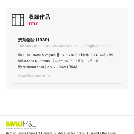
収録作品
TITLE
残菊物語 (1939)
The Story of the Last Chrysanthemums ／ Zangikumonogatari
溝口 健二/Kenji Mizoguchi ||スタッフ/STAFF[監督/DIRECTOR], 村松
梢風/Shohu Muramatsu ||スタッフ/STAFF[原作], 依田 義
賢/Yoshikata Yoda ||スタッフ/STAFF[脚本]
日本映画/Japanese Film
© 2026 Musashino Art University Museum & Library. All Rights Reserved.