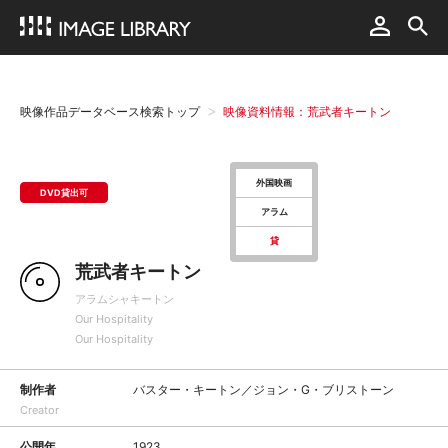
映像作品データベース検索トップ
映像資料情報：荒武者キートン
外国映画
DVD貸出可
アラム
貸
荒武者キートン
アラムシャキートン
Our Hospitality
Our Hospitality
制作者
バスター・キートン／ジョン・G・ブリストーン
Creator
公開年
1923