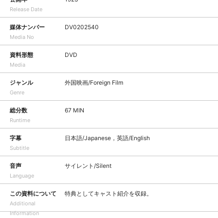
Release Date
媒体ナンバー
DV0202540
Media No
資料形態
DVD
Media
ジャンル
外国映画/Foreign Film
Genre
総分数
67 MIN
Runtime
字幕
日本語/Japanese，英語/English
Subtitle
音声
サイレント/Silent
Language
この資料について
特典としてキャスト紹介を収録。
Additional
Information