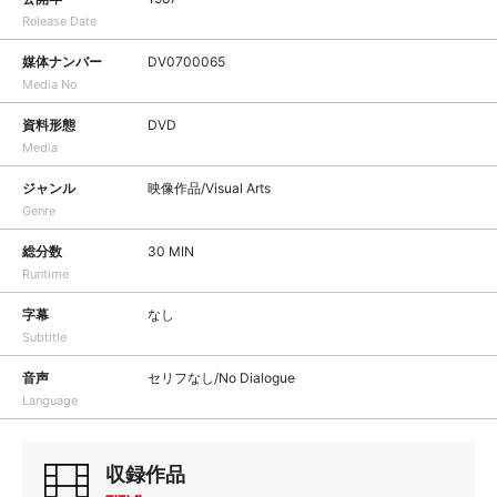
Release Date
媒体ナンバー
DV0700065
Media No
資料形態
DVD
Media
ジャンル
映像作品/Visual Arts
Genre
総分数
30 MIN
Runtime
字幕
なし
Subtitle
音声
セリフなし/No Dialogue
Language
収録作品