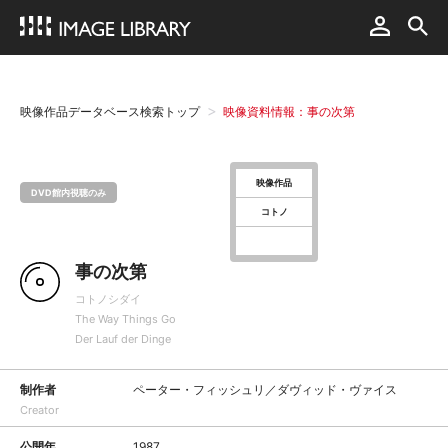
映像作品データベース検索トップ
映像資料情報：事の次第
映像作品
DVD館内視聴のみ
コトノ
事の次第
コトノシダイ
The Way Things Go
Der Lauf der Dinge
制作者
ペーター・フィッシュリ／ダヴィッド・ヴァイス
Creator
公開年
1987