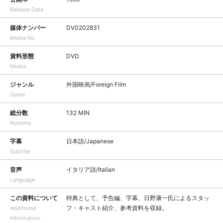
Release Date
媒体ナンバー
DV0202831
Media No
資料形態
DVD
Media
ジャンル
外国映画/Foreign Film
Genre
総分数
132 MIN
Runtime
字幕
日本語/Japanese
Subtitle
音声
イタリア語/Italian
Language
この資料について
特典として、予告編、字幕、日野康一氏によるスタッ
フ・キャスト紹介、参考資料を収録。
Additional
Information