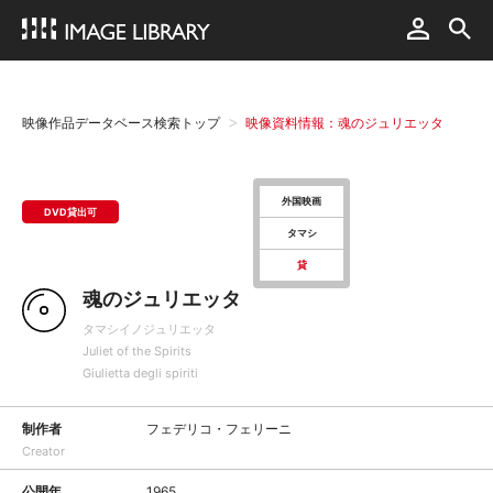
映像作品データベース検索トップ
映像資料情報：魂のジュリエッタ
外国映画
DVD貸出可
タマシ
貸
魂のジュリエッタ
タマシイノジュリエッタ
Juliet of the Spirits
Giulietta degli spiriti
制作者
フェデリコ・フェリーニ
Creator
公開年
1965