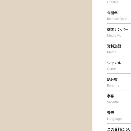
Creator
公開年
Release Date
媒体ナンバー
Media No
資料形態
Media
ジャンル
Genre
総分数
Runtime
字幕
Subtitle
音声
Language
この資料につ