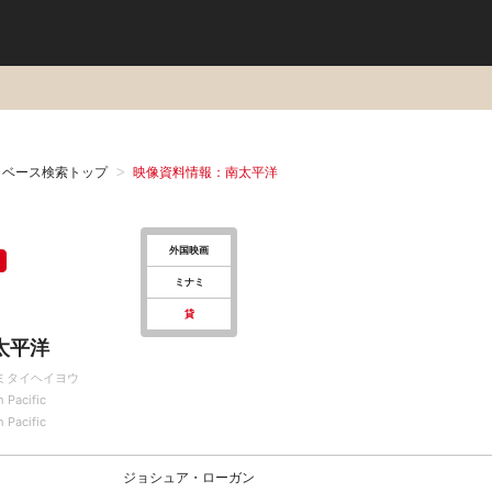
タベース検索トップ
映像資料情報：南太平洋
外国映画
ミナミ
貸
太平洋
ミタイヘイヨウ
 Pacific
 Pacific
ジョシュア・ローガン