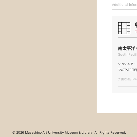
Additional
Info
T
南太平洋 (
South Pacif
ジョシュア・ローガ
フ/STAFF[製
外国映画/Fore
© 2026 Musashino Art University Museum & Library. All Rights Reserved.