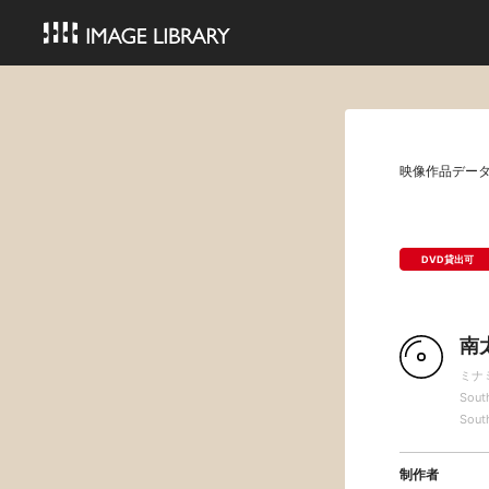
映像作品デー
DVD貸出可
南
ミナ
South
South
制作者