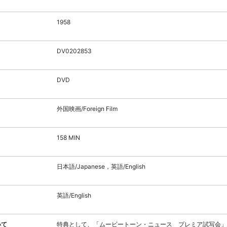
1958
DV0202853
DVD
外国映画/Foreign Film
158 MIN
日本語/Japanese，英語/English
英語/English
いて
特典として、「ムービートーン・ニュース プレミア試写会」