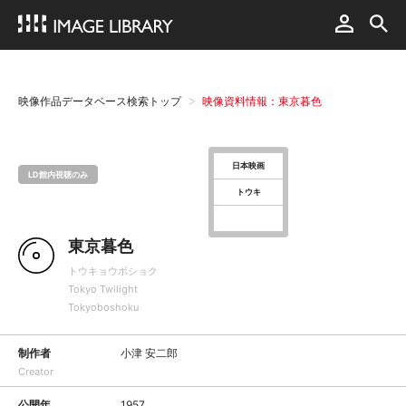
映像作品データベース検索トップ
映像資料情報：東京暮色
日本映画
LD館内視聴のみ
トウキ
東京暮色
トウキョウボショク
Tokyo Twilight
Tokyoboshoku
制作者
小津 安二郎
Creator
公開年
1957