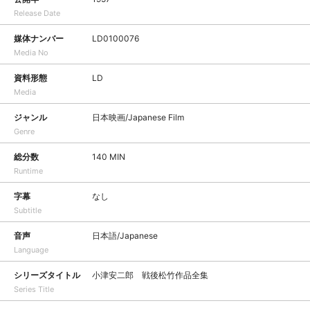
Release Date
媒体ナンバー
LD0100076
Media No
資料形態
LD
Media
ジャンル
日本映画/Japanese Film
Genre
総分数
140 MIN
Runtime
字幕
なし
Subtitle
音声
日本語/Japanese
Language
シリーズタイトル
小津安二郎 戦後松竹作品全集
Series Title