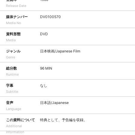
Release Date
媒体ナンバー
DV0100570
Media No
資料形態
DVD
Media
ジャンル
日本映画/Japanese Film
Genre
総分数
96 MIN
Runtime
字幕
なし
Subtitle
音声
日本語/Japanese
Language
この資料について
特典として、予告編を収録。
Additional
Information