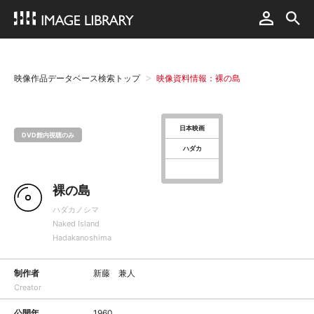
映像作品データベース検索トップ
映像資料情報：裸の島
日本映画
DVD館内視聴のみ
ハダカ
裸の島
ハダカノシマ
Naked Island
Hadakanoshima
制作者
新藤 兼人
Creator
公開年
1960