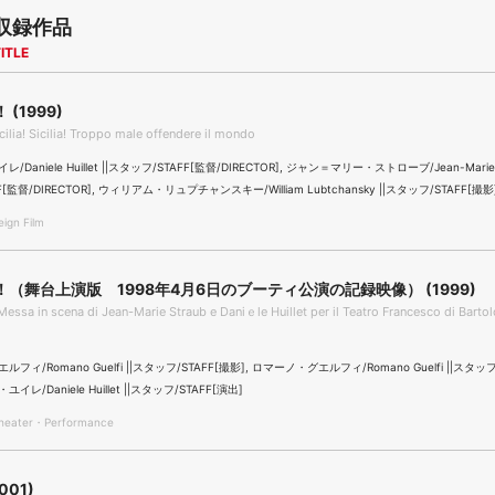
収録作品
ITLE
(1999)
icilia! Sicilia! Troppo male offendere il mondo
Daniele Huillet ||スタッフ/STAFF[監督/DIRECTOR], ジャン＝マリー・ストローブ/Jean-Marie S
[監督/DIRECTOR], ウィリアム・リュプチャンスキー/William Lubtchansky ||スタッフ/STAFF[撮影
gn Film
（舞台上演版 1998年4月6日のブーティ公演の記録映像） (1999)
Messa in scena di Jean-Marie Straub e Daniｅle Huillet per il Teatro Francesco di Bar
ィ/Romano Guelfi ||スタッフ/STAFF[撮影], ロマーノ・グエルフィ/Romano Guelfi ||スタッフ
ユイレ/Daniele Huillet ||スタッフ/STAFF[演出]
ater・Performance
001)