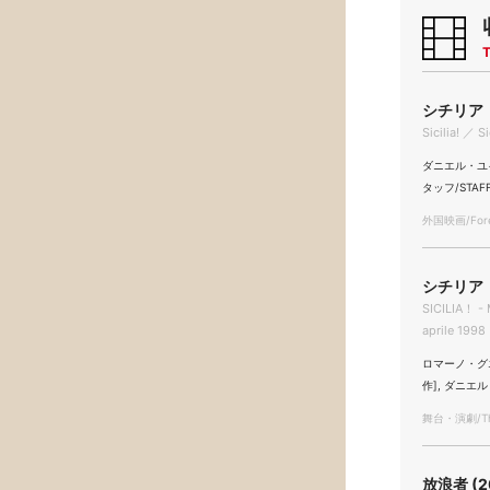
T
シチリア！ 
Sicilia! ／ S
ダニエル・ユイレ/
タッフ/STAFF
外国映画/Forei
シチリア！
SICILIA！ - 
aprile 1998
ロマーノ・グエルフ
作], ダニエル・
舞台・演劇/The
放浪者 (2