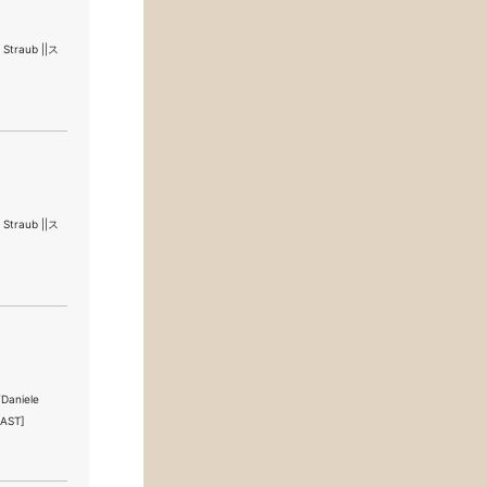
traub ||ス
traub ||ス
aniele
AST]