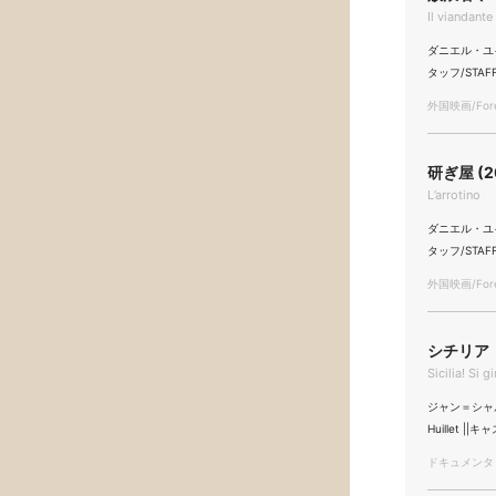
Il viandan
ダニエル・ユイレ/
タッフ/STAFF
外国映画/Forei
研ぎ屋 (2
L’arrotino
ダニエル・ユイレ/
タッフ/STAFF
外国映画/Forei
シチリア！
Sicilia! Si gi
ジャン＝シャルル・
Huillet |
ドキュメンタリー