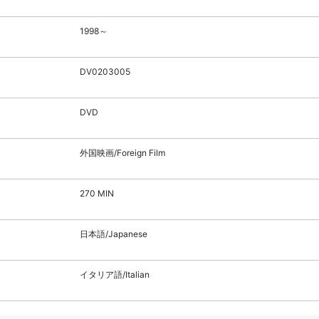
1998～
DV0203005
DVD
外国映画/Foreign Film
270 MIN
日本語/Japanese
イタリア語/Italian