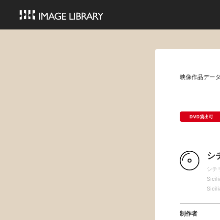
映像作品デー
DVD貸出可
シ
シチ
Sicili
Sicil
制作者