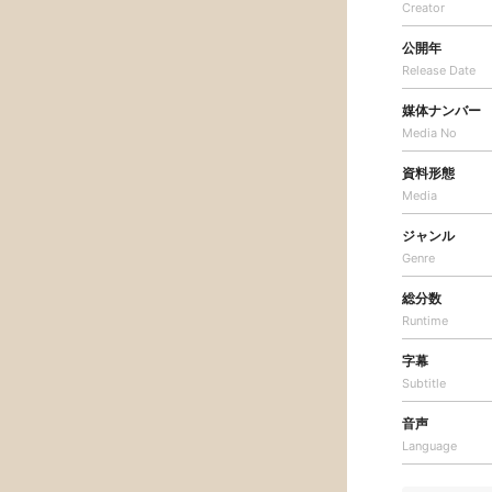
Creator
公開年
Release Date
媒体ナンバー
Media No
資料形態
Media
ジャンル
Genre
総分数
Runtime
字幕
Subtitle
音声
Language