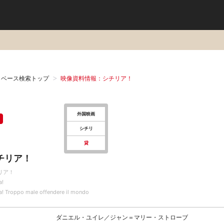
タベース検索トップ
映像資料情報：シチリア！
外国映画
シチリ
貸
チリア！
リア！
a!
ia! Troppo male offendere il mondo
ダニエル・ユイレ／ジャン＝マリー・ストローブ