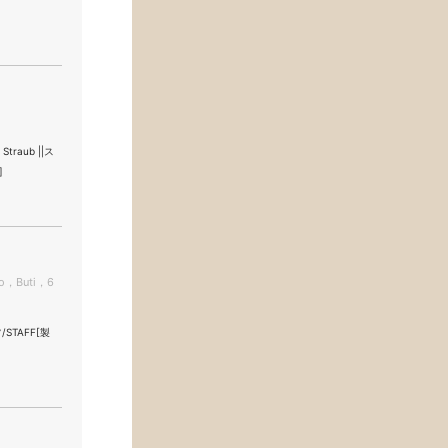
traub ||ス
]
tolo，Buti，6
/STAFF[製