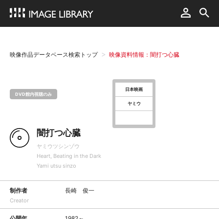
映像作品データベース検索トップ
映像資料情報：闇打つ心臓
日本映画
DVD館内視聴のみ
ヤミウ
闇打つ心臓
ヤミウツシンゾウ
Heart, Beating in the Dark
Yami utsu sinzo
制作者
長崎 俊一
Creator
公開年
1982～