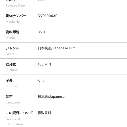
Release Date
媒体ナンバー
DV0100939
Media No
資料形態
DVD
Media
ジャンル
日本映画/Japanese Film
Genre
総分数
163 MIN
Runtime
字幕
なし
Subtitle
音声
日本語/Japanese
Language
この資料について
複数収録
Additional
Information