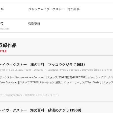
トル
ジャック＝イヴ・クストー 海の百科
いて
複数収録
rmation
収録作品
ITLE
＝イヴ・クストー 海の百科 マッコウクジラ (1968)
y of the Cousteau Team Whales ／ Jacques-Yves Cousteau L'Encyclopédie de la Mer
クストー/Jacques-Yves Cousteau ||スタッフ/STAFF[監督/DIRECTOR], ジャック＝イブ・ク
-Yves Cousteau ||スタッフ/STAFF[ナレーション(解説)], ロッド・サーリング/Rod Serling ||スタッ
ー/Documentary，自然科学（ドキュメンタリー）
＝イヴ・クストー 海の百科 砂漠のクジラ (1969)