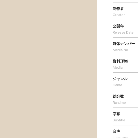
制作者
Creator
公開年
Release Date
媒体ナンバー
Media No
資料形態
Media
ジャンル
Genre
総分数
Runtime
字幕
Subtitle
音声
Language