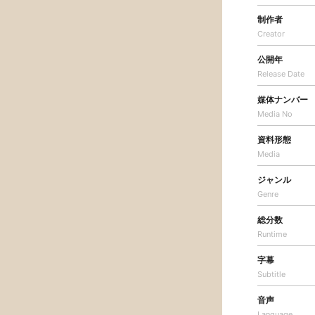
制作者
Creator
公開年
Release Date
媒体ナンバー
Media No
資料形態
Media
ジャンル
Genre
総分数
Runtime
字幕
Subtitle
音声
Language