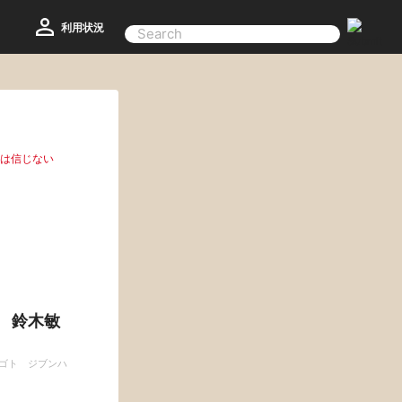
利用状況
分は信じない
 鈴木敏
ゴト ジブンハ