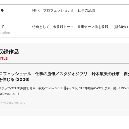
トル
NHK プロフェッショナル 仕事の流儀
いて
特典として、未収録トーク、番組テーマ曲を収録。（計39分
rmation
収録作品
ITLE
プロフェッショナル 仕事の流儀／スタジオジブリ 鈴木敏夫の仕事 自
信じる (2006)
スタッフ/STAFF[制作], 鈴木 敏夫/Toshio Suzuki ||キャスト/CAST[出演/CAST], 茂木 健一郎/Kenichi
T[出演/CAST]
/Documentary