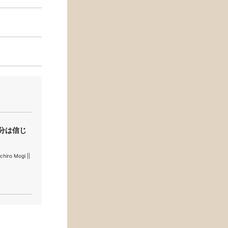
）
分は信じ
ro Mogi ||