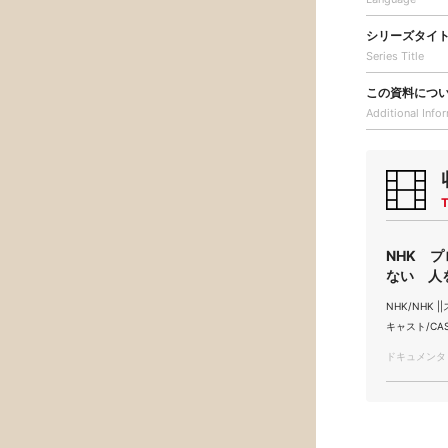
シリーズタイ
Series Title
この資料につ
Additional
Info
T
NHK 
ない 人を
NHK/NHK ||
キャスト/CAS
ドキュメンタリー