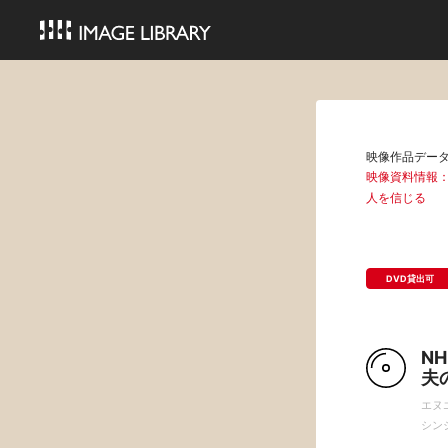
映像作品デー
映像資料情報
人を信じる
DVD貸出可
N
夫
エヌ
シン