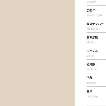
Creator
公開年
Release Date
媒体ナンバー
Media No
資料形態
Media
ジャンル
Genre
総分数
Runtime
字幕
Subtitle
音声
Language