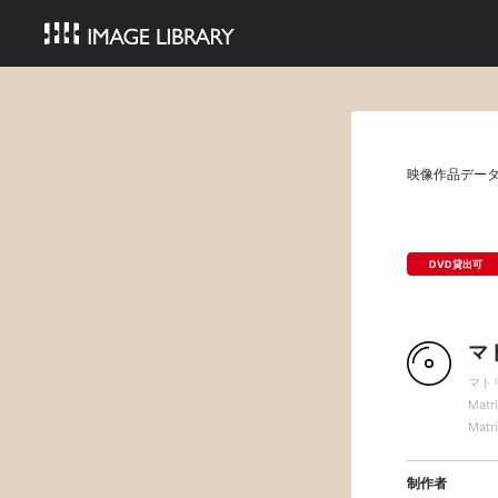
映像作品デー
DVD貸出可
マ
マト
Matr
Matr
制作者