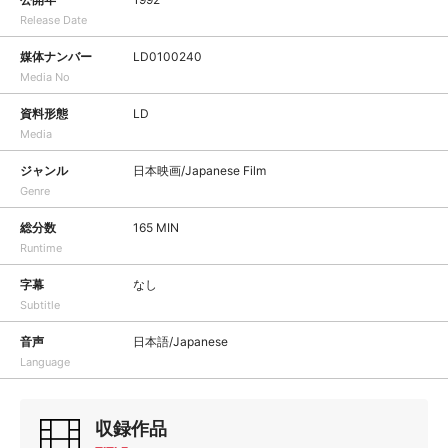
Release Date
媒体ナンバー
LD0100240
Media No
資料形態
LD
Media
ジャンル
日本映画/Japanese Film
Genre
総分数
165 MIN
Runtime
字幕
なし
Subtitle
音声
日本語/Japanese
Language
収録作品