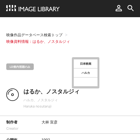
映像作品データベース検索トップ
映像資料情報：はるか、ノスタルジィ
日本映画
LD館内視聴のみ
ハルカ
はるか、ノスタルジィ
ハルカ、ノスタルジィ
Haruka nosutaruji
制作者
大林 宣彦
Creator
公開年
1992