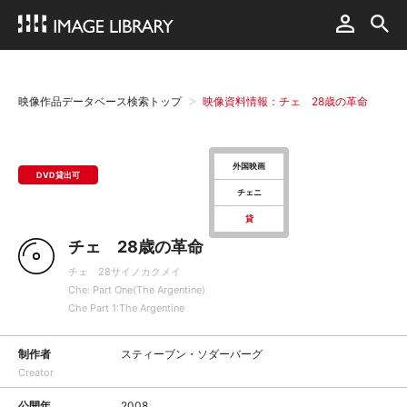
映像作品データベース検索トップ
映像資料情報：チェ 28歳の革命
外国映画
DVD貸出可
チェニ
貸
チェ 28歳の革命
チェ 28サイノカクメイ
Che: Part One(The Argentine)
Che Part 1:The Argentine
制作者
スティーブン・ソダーバーグ
Creator
公開年
2008