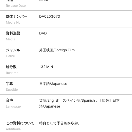
Release Date
媒体ナンバー
DV0203073
Media No
資料形態
DVD
Media
ジャンル
外国映画/Foreign Film
Genre
総分数
132 MIN
Runtime
字幕
日本語/Japanese
Subtitle
音声
英語/English，スペイン語/Spanish，【吹替】日本
語/Japanese
Language
この資料について
特典として予告編を収録。
Additional