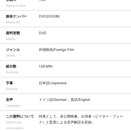
Release Date
媒体ナンバー
DV0203086
Media No
資料形態
DVD
Media
ジャンル
外国映画/Foreign Film
Genre
総分数
128 MIN
Runtime
字幕
日本語/Japanese
Subtitle
音声
ドイツ語/German，英語/English
Language
この資料について
特典として、未公開映像、出演者（ピーター・フォー
ク）と監督による音声解説を収録。
Additional
Information