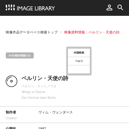
映像作品データベース検索トップ
映像資料情報：ベルリン・天使の詩
外国映画
DVD館内視聴のみ
ベルリ
ベルリン・天使の詩
ベルリン・テンシノウタ
Wings of Desire
Der Himmel über Berlin
制作者
ヴィム・ヴェンダース
Creator
公開年
1987