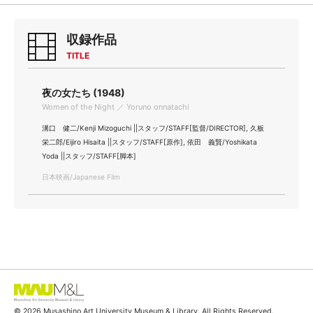
収録作品
TITLE
夜の女たち (1948)
Women of the Night ／ Yoruno onnatachi
溝口 健二/Kenji Mizoguchi ||スタッフ/STAFF[監督/DIRECTOR], 久板
栄二郎/Eijiro Hisaita ||スタッフ/STAFF[原作], 依田 義賢/Yoshikata
Yoda ||スタッフ/STAFF[脚本]
日本映画/Japanese Film
© 2026 Musashino Art University Museum & Library. All Rights Reserved.