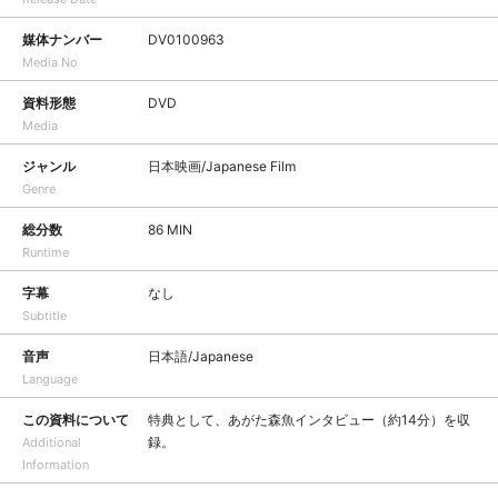
媒体ナンバー
DV0100963
Media No
資料形態
DVD
Media
ジャンル
日本映画/Japanese Film
Genre
総分数
86 MIN
Runtime
字幕
なし
Subtitle
音声
日本語/Japanese
Language
この資料について
特典として、あがた森魚インタビュー（約14分）を収
録。
Additional
Information