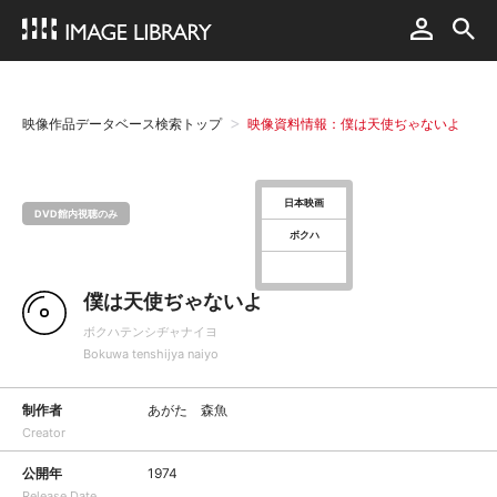
映像作品データベース検索トップ
映像資料情報：僕は天使ぢゃないよ
日本映画
DVD館内視聴のみ
ボクハ
僕は天使ぢゃないよ
ボクハテンシヂャナイヨ
Bokuwa tenshijya naiyo
制作者
あがた 森魚
Creator
公開年
1974
Release Date