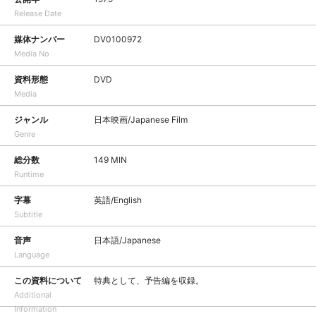
Release Date
媒体ナンバー
DV0100972
Media No
資料形態
DVD
Media
ジャンル
日本映画/Japanese Film
Genre
総分数
149 MIN
Runtime
字幕
英語/English
Subtitle
音声
日本語/Japanese
Language
この資料について
特典として、予告編を収録。
Additional
Information