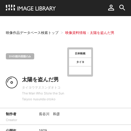
映像作品データベース検索トップ
映像資料情報：太陽を盗んだ男
日本映画
DVD館内視聴のみ
タイヨ
太陽を盗んだ男
タイヨウヲヌスンダオトコ
The Man Who Stole the Sun
Taiyoo nusunda otoko
制作者
長谷川 和彦
Creator
公開年
1979