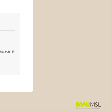
RECTOR], 岡