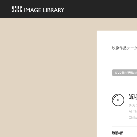
映像作品デー
DVD館内視聴の
近
チカ
At Th
Chik
制作者