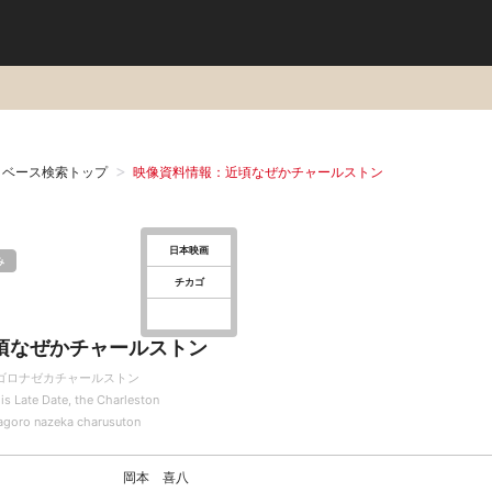
タベース検索トップ
映像資料情報：近頃なぜかチャールストン
日本映画
み
チカゴ
頃なぜかチャールストン
ゴロナゼカチャールストン
is Late Date, the Charleston
agoro nazeka charusuton
岡本 喜八