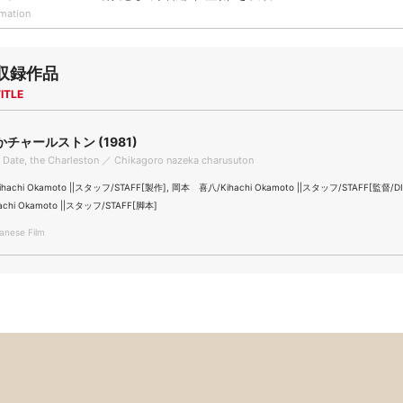
rmation
収録作品
ITLE
チャールストン (1981)
e Date, the Charleston ／ Chikagoro nazeka charusuton
achi Okamoto ||スタッフ/STAFF[製作], 岡本 喜八/Kihachi Okamoto ||スタッフ/STAFF[監督/DI
chi Okamoto ||スタッフ/STAFF[脚本]
nese Film