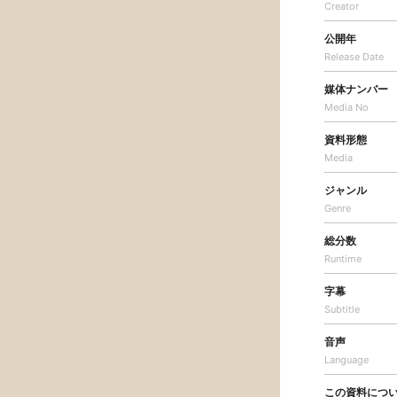
Creator
公開年
Release Date
媒体ナンバー
Media No
資料形態
Media
ジャンル
Genre
総分数
Runtime
字幕
Subtitle
音声
Language
この資料につ