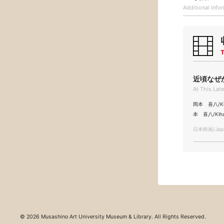
Additional
Info
T
近頃なぜか
At This Lat
岡本 喜八/Kih
本 喜八/Kiha
日本映画/Japa
© 2026 Musashino Art University Museum & Library. All Rights Reserved.