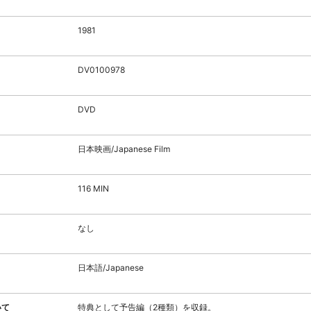
1981
DV0100978
DVD
日本映画/Japanese Film
116 MIN
なし
日本語/Japanese
いて
特典として予告編（2種類）を収録。