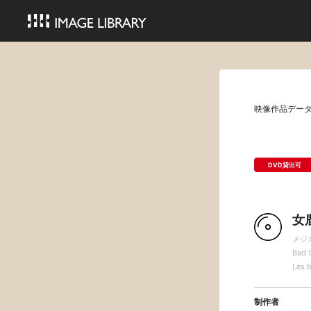
映像作品デー
DVD貸出可
女
メジ
Bad G
Les 
制作者