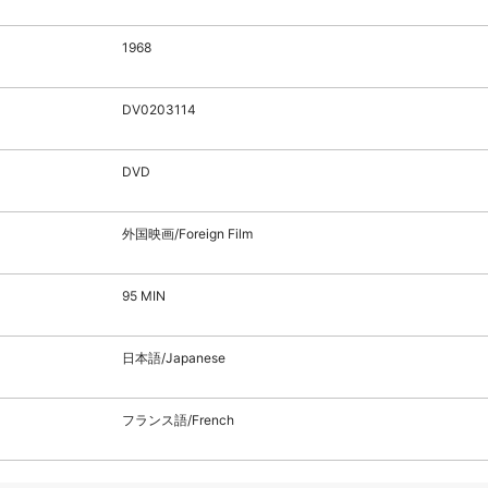
1968
DV0203114
DVD
外国映画/Foreign Film
95 MIN
日本語/Japanese
フランス語/French