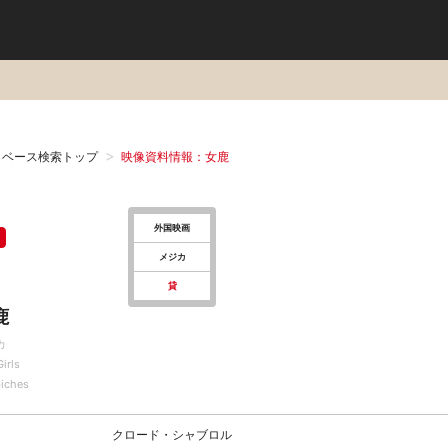
タベース検索トップ
映像資料情報：女鹿
外国映画
メジカ
貸
鹿
カ
irls
biches
クロード・シャブロル