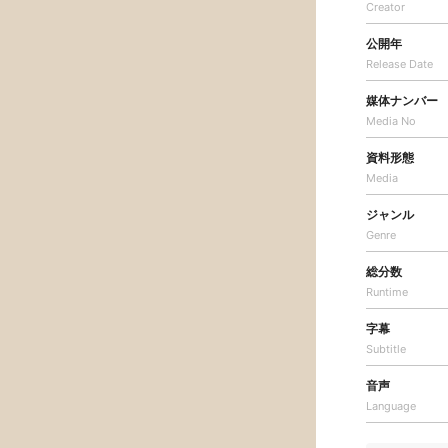
Creator
公開年
Release Date
媒体ナンバー
Media No
資料形態
Media
ジャンル
Genre
総分数
Runtime
字幕
Subtitle
音声
Language