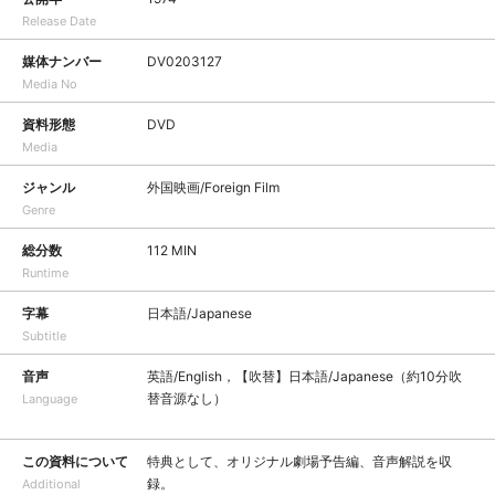
Release Date
媒体ナンバー
DV0203127
Media No
資料形態
DVD
Media
ジャンル
外国映画/Foreign Film
Genre
総分数
112 MIN
Runtime
字幕
日本語/Japanese
Subtitle
音声
英語/English，【吹替】日本語/Japanese（約10分吹
替音源なし）
Language
この資料について
特典として、オリジナル劇場予告編、音声解説を収
録。
Additional