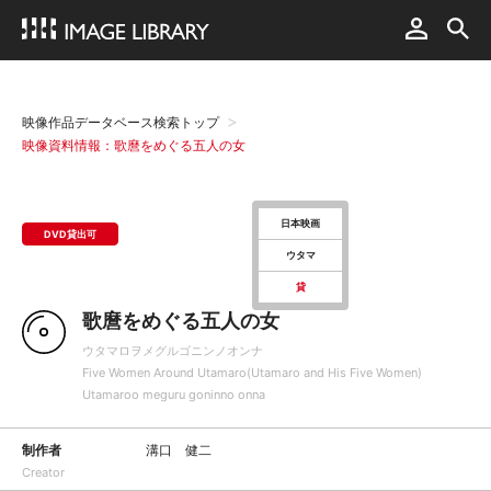
映像作品データベース検索トップ
映像資料情報：歌麿をめぐる五人の女
日本映画
DVD貸出可
ウタマ
貸
歌麿をめぐる五人の女
ウタマロヲメグルゴニンノオンナ
Five Women Around Utamaro(Utamaro and His Five Women)
Utamaroo meguru goninno onna
制作者
溝口 健二
Creator