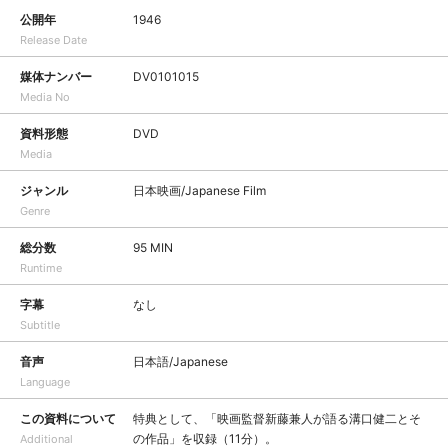
公開年
1946
Release Date
媒体ナンバー
DV0101015
Media No
資料形態
DVD
Media
ジャンル
日本映画/Japanese Film
Genre
総分数
95 MIN
Runtime
字幕
なし
Subtitle
音声
日本語/Japanese
Language
この資料について
特典として、「映画監督新藤兼人が語る溝口健二とそ
の作品」を収録（11分）。
Additional