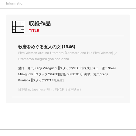
Information
収録作品
TITLE
歌麿をめぐる五人の女 (1946)
Five Women Around Utamaro (Utamaro and His Five Women) ／
Utamaroo meguru goninno onna
溝口 健二/Kenji Mizoguchi ||スタッフ/STAFF[構成], 溝口 健二/Kenji
Mizoguchi ||スタッフ/STAFF[監督/DIRECTOR], 邦枝 完二/Kanji
Kunieda ||スタッフ/STAFF[原作]
日本映画/Japanese Film，時代劇（日本映画）