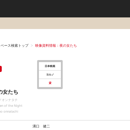
タベース検索トップ
映像資料情報：夜の女たち
日本映画
ヨルノ
貸
の女たち
ノオンナタチ
n of the Night
no onnatachi
溝口 健二