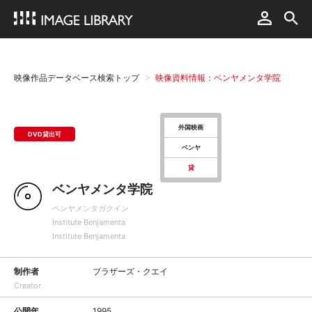
映像作品データベース検索トップ
映像資料情報：ベンヤメンタ学院
外国映画
DVD貸出可
ベンヤ
貸
ベンヤメンタ学院
ベンヤメンタガクイン
Institute Benjamenta
Institute Benjamenta
制作者
ブラザーズ・クエイ
Creator
公開年
1995