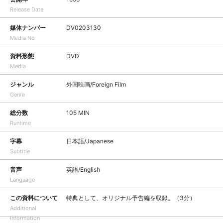
Release Date
媒体ナンバー
DV0203130
Media No
資料形態
DVD
Media
ジャンル
外国映画/Foreign Film
Genre
総分数
105 MIN
Runtime
字幕
日本語/Japanese
Subtitle
音声
英語/English
Language
この資料について
特典として、オリジナル予告編を収録。（3分）
Additional
Information