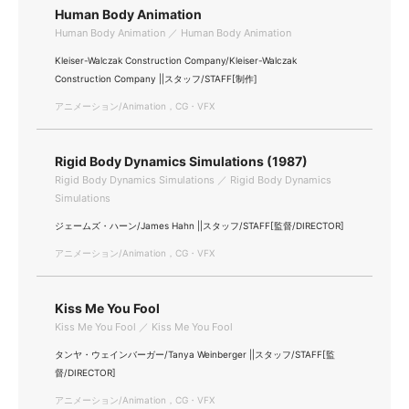
Human Body Animation
Human Body Animation ／ Human Body Animation
Kleiser-Walczak Construction Company/Kleiser-Walczak
Construction Company ||スタッフ/STAFF[制作]
アニメーション/Animation，CG・VFX
Rigid Body Dynamics Simulations (1987)
Rigid Body Dynamics Simulations ／ Rigid Body Dynamics
Simulations
ジェームズ・ハーン/James Hahn ||スタッフ/STAFF[監督/DIRECTOR]
アニメーション/Animation，CG・VFX
Kiss Me You Fool
Kiss Me You Fool ／ Kiss Me You Fool
タンヤ・ウェインバーガー/Tanya Weinberger ||スタッフ/STAFF[監
督/DIRECTOR]
アニメーション/Animation，CG・VFX