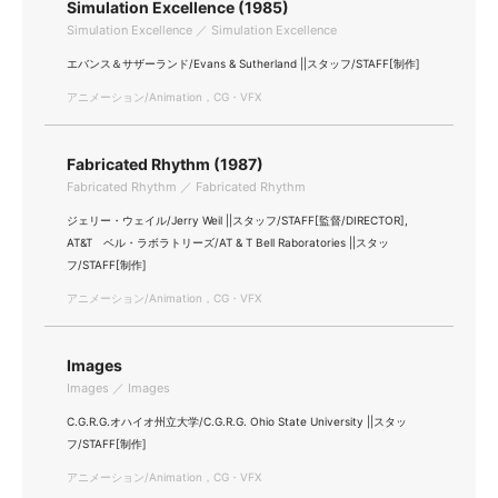
Simulation Excellence (1985)
Simulation Excellence ／ Simulation Excellence
エバンス＆サザーランド/Evans & Sutherland ||スタッフ/STAFF[制作]
アニメーション/Animation，CG・VFX
Fabricated Rhythm (1987)
Fabricated Rhythm ／ Fabricated Rhythm
ジェリー・ウェイル/Jerry Weil ||スタッフ/STAFF[監督/DIRECTOR],
AT&T ベル・ラボラトリーズ/AT & T Bell Raboratories ||スタッ
フ/STAFF[制作]
アニメーション/Animation，CG・VFX
Images
Images ／ Images
C.G.R.G.オハイオ州立大学/C.G.R.G. Ohio State University ||スタッ
フ/STAFF[制作]
アニメーション/Animation，CG・VFX