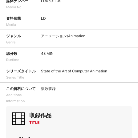
媒体ナンバー
LD0501109
Media No
資料形態
LD
Media
ジャンル
アニメーション/Animation
Genre
総分数
48 MIN
Runtime
シリーズタイトル
State of the Art of Computer Animation
Series Title
この資料について
複数収録
Additional
Information
収録作品
TITLE